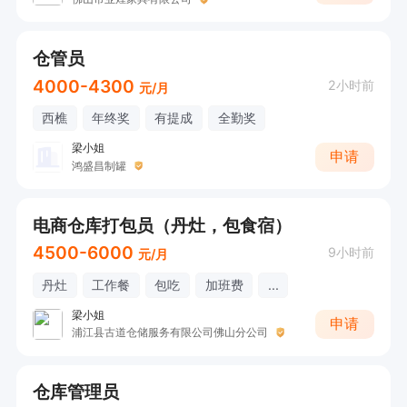
仓管员
4000-4300
2小时前
元/月
西樵
年终奖
有提成
全勤奖
梁小姐
申请
鸿盛昌制罐
电商仓库打包员（丹灶，包食宿）
4500-6000
9小时前
元/月
丹灶
工作餐
包吃
加班费
...
梁小姐
申请
浦江县古道仓储服务有限公司佛山分公司
仓库管理员