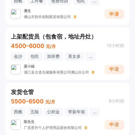
西樵
工作餐
免费培训
包吃
...
潘生
申请
佛山市协丰创制家居有限公司
上架配货员（包食宿，地址丹灶）
4500-6000
10小时前
元/月
金沙
包吃
加班费
美女多
...
梁小姐
申请
浦江县古道仓储服务有限公司佛山分公司
发货仓管
5500-6500
9小时前
元/月
西樵
五险
公积金
带薪年假
...
陈先生
申请
广东昱升个人护理用品股份有限公司