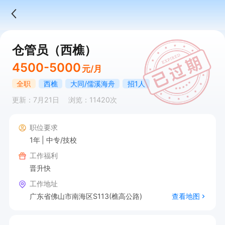
仓管员（西樵）
4500-5000
元/月
全职
西樵
大同/儒溪海舟
招1人
更新：7月21日
浏览：11420次
职位要求
1年
中专/技校
工作福利
晋升快
工作地址
广东省佛山市南海区S113(樵高公路)
查看地图