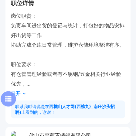
职位详情
岗位职责：

负责车间进出货的登记与统计，打包好的物品安排
好出货等工作

协助完成仓库日常管理，维护仓储环境整洁有序。  

职位要求：

有仓管管理经验或者有不锈钢/五金相关行业经验
优先，

展开
会使用办公基本软件操作，责任心强，做事认真，
麻利.

联系我时请说是在
西樵山人才网(西樵九江南庄沙头招
聘)
上看到的，谢谢！
上班时间：9:00-12:00     13:30-18:00

佛山市森蓝不锈钢有限公司